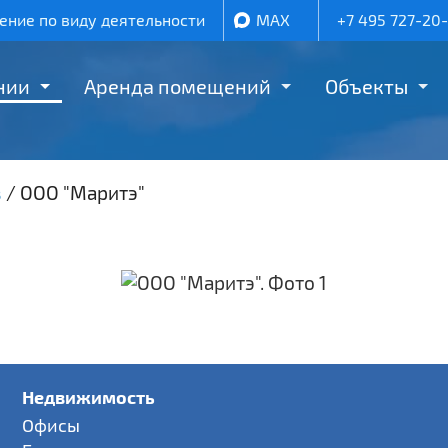
ние по виду деятельности
MAX
+7 495 727-20
нии
Аренда помещений
Объекты
в
/
ООО "Маритэ"
Недвижимость
Офисы