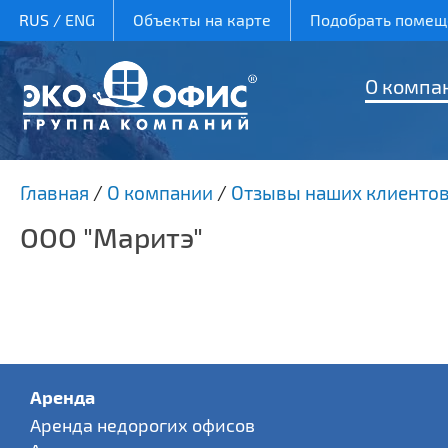
RUS
/
ENG
Объекты на карте
Подобрать помеще
О компа
Главная
/
О компании
/
Отзывы наших клиенто
ООО "Маритэ"
Аренда
Аренда недорогих офисов