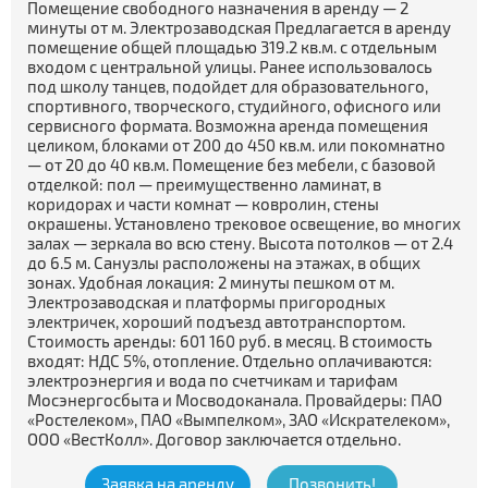
Помещение свободного назначения в аренду — 2
минуты от м. Электрозаводская Предлагается в аренду
помещение общей площадью 319.2 кв.м. с отдельным
входом с центральной улицы. Ранее использовалось
под школу танцев, подойдет для образовательного,
спортивного, творческого, студийного, офисного или
сервисного формата. Возможна аренда помещения
целиком, блоками от 200 до 450 кв.м. или покомнатно
— от 20 до 40 кв.м. Помещение без мебели, с базовой
отделкой: пол — преимущественно ламинат, в
коридорах и части комнат — ковролин, стены
окрашены. Установлено трековое освещение, во многих
залах — зеркала во всю стену. Высота потолков — от 2.4
до 6.5 м. Санузлы расположены на этажах, в общих
зонах. Удобная локация: 2 минуты пешком от м.
Электрозаводская и платформы пригородных
электричек, хороший подъезд автотранспортом.
Стоимость аренды: 601 160 руб. в месяц. В стоимость
входят: НДС 5%, отопление. Отдельно оплачиваются:
электроэнергия и вода по счетчикам и тарифам
Мосэнергосбыта и Мосводоканала. Провайдеры: ПАО
«Ростелеком», ПАО «Вымпелком», ЗАО «Искрателеком»,
ООО «ВестКолл». Договор заключается отдельно.
Заявка на аренду
Позвонить!