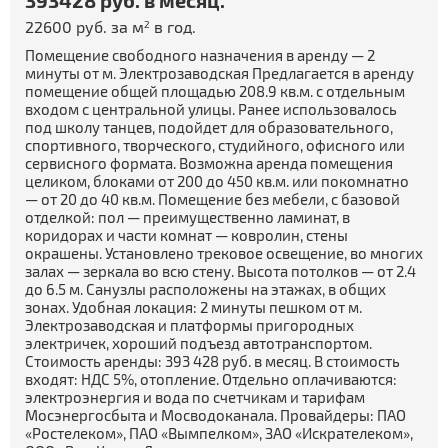
393428 руб. в месяц.
22600 руб. за м
в год.
2
Помещение свободного назначения в аренду — 2
минуты от м. Электрозаводская Предлагается в аренду
помещение общей площадью 208.9 кв.м. с отдельным
входом с центральной улицы. Ранее использовалось
под школу танцев, подойдет для образовательного,
спортивного, творческого, студийного, офисного или
сервисного формата. Возможна аренда помещения
целиком, блоками от 200 до 450 кв.м. или покомнатно
— от 20 до 40 кв.м. Помещение без мебели, с базовой
отделкой: пол — преимущественно ламинат, в
коридорах и части комнат — ковролин, стены
окрашены. Установлено трековое освещение, во многих
залах — зеркала во всю стену. Высота потолков — от 2.4
до 6.5 м. Санузлы расположены на этажах, в общих
зонах. Удобная локация: 2 минуты пешком от м.
Электрозаводская и платформы пригородных
электричек, хороший подъезд автотранспортом.
Стоимость аренды: 393 428 руб. в месяц. В стоимость
входят: НДС 5%, отопление. Отдельно оплачиваются:
электроэнергия и вода по счетчикам и тарифам
Мосэнергосбыта и Мосводоканала. Провайдеры: ПАО
«Ростелеком», ПАО «Вымпелком», ЗАО «Искрателеком»,