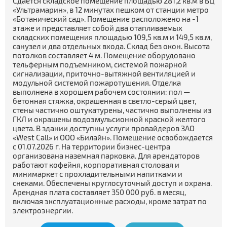
Сдается складское помещение площадью 281,2 кв.м в БЦ
«Ультрамарин», в 12 минутах пешком от станции метро
«Ботанический сад». Помещение расположено на -1
этаже и представляет собой два отапливаемых
складских помещения площадью 109,5 кв.м и 149,5 кв.м,
санузел и два отдельных входа. Склад без окон. Высота
потолков составляет 4 м. Помещение оборудовано
тельферным подъемником, системой пожарной
сигнализации, приточно-вытяжной вентиляцией и
модульной системой пожаротушения. Отделка
выполнена в хорошем рабочем состоянии: пол —
бетонная стяжка, окрашенная в светло-серый цвет,
стены частично оштукатурены, частично выполнены из
ГКЛ и окрашены водоэмульсионной краской желтого
цвета. В здании доступны услуги провайдеров ЗАО
«West Call» и ООО «Билайн». Помещение освобождается
с 01.07.2026 г. На территории бизнес-центра
организована наземная парковка. Для арендаторов
работают кофейня, корпоративная столовая и
минимаркет с прохладительными напитками и
снеками. Обеспечены круглосуточный доступ и охрана.
Арендная плата составляет 350 000 руб. в месяц,
включая эксплуатационные расходы, кроме затрат по
электроэнергии.