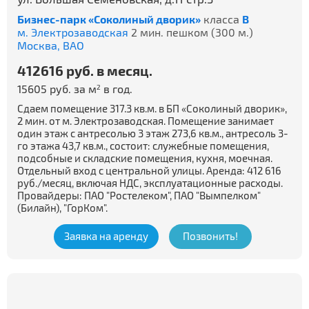
Бизнес-парк «Соколиный дворик»
класса
B
м. Электрозаводская
2 мин. пешком (300 м.)
Москва,
ВАО
412616 руб. в месяц.
15605 руб. за м
в год.
2
Сдаем помещение 317.3 кв.м. в БП «Соколиный дворик»,
2 мин. от м. Электрозаводская. Помещение занимает
один этаж с антресолью 3 этаж 273,6 кв.м., антресоль 3-
го этажа 43,7 кв.м., состоит: служебные помещения,
подсобные и складские помещения, кухня, моечная.
Отдельный вход с центральной улицы. Аренда: 412 616
руб./месяц, включая НДС, эксплуатационные расходы.
Провайдеры: ПАО "Ростелеком", ПАО "Вымпелком"
(Билайн), "ГорКом".
Заявка на аренду
Позвонить!