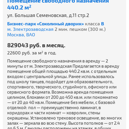
Помещение свободного назначения
440.2 м
2
ул. Большая Семеновская, д.11 стр.2
Бизнес-парк «Соколиный дворик»
класса
B
м. Электрозаводская
2 мин. пешком (300 м.)
Москва,
ВАО
829043 руб. в месяц.
22600 руб. за м
в год.
2
Помещение свободного назначения в аренду — 2
минуты от м. Электрозаводская Предлагается в аренду
помещение общей площадью 440.2 кв.м. с отдельным
входом с центральной улицы. Ранее использовалось
под школу танцев, подойдет для образовательного,
спортивного, творческого, студийного, офисного или
сервисного формата. Возможна аренда помещения
целиком, блоками от 200 до 450 кв.м. или покомнатно
— от 20 до 40 кв.м. Помещение без мебели, с базовой
отделкой: пол — преимущественно ламинат, в
коридорах и части комнат — ковролин, стены
окрашены. Установлено трековое освещение, во многих
залах — зеркала во всю стену. Высота потолков — от 2.4
до 6.5 м. Санузлы расположены на этажах, в общих