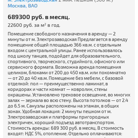
Москва,
ВАО
689300 руб. в месяц.
22600 руб. за м
в год.
2
Помещение свободного назначения в аренду — 2
минуты от м. Электрозаводская Предлагается в аренду
помещение общей площадью 366 кв.м. с отдельным
входом с центральной улицы. Ранее использовалось
под школу танцев, подойдет для образовательного,
спортивного, творческого, студийного, офисного или
сервисного формата. Возможна аренда помещения
целиком, блоками от 200 до 450 кв.м. или покомнатно
— от 20 до 40 кв.м. Помещение без мебели, с базовой
отделкой: пол — преимущественно ламинат, в
коридорах и части комнат — ковролин, стены
окрашены. Установлено трековое освещение, во многих
залах — зеркала во всю стену. Высота потолков — от 2.4
до 6.5 м. Санузлы расположены на этажах, в общих
зонах. Удобная локация: 2 минуты пешком от м.
Электрозаводская и платформы пригородных
электричек, хороший подъезд автотранспортом.
Стоимость аренды: 689 300 руб. в месяц. В стоимость
входят: НДС 5%, отопление. Отдельно оплачиваются: