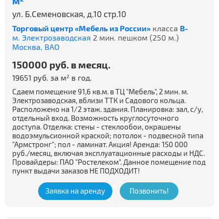
м
ул. Б.Семеновская, д.10 стр.10
Торговый центр «Мебель из России»
класса
B-
м. Электрозаводская
2 мин. пешком (250 м.)
Москва,
ВАО
150000 руб. в месяц.
19651 руб. за м
в год.
2
Сдаем помещение 91,6 кв.м. в ТЦ "Мебель", 2 мин. м.
Электрозаводская, вблизи ТТК и Садового кольца.
Расположено на 1/2 этаж. здания. Планировка: зал, с/у,
отдельный вход. Возможность круглосуточного
доступа. Отделка: стены - стеклообои, окрашены
водоэмульсионной краской; потолок - подвесной типа
"Армстронг"; пол - ламинат. Акция! Аренда: 150 000
руб./месяц, включая эксплуатационные расходы и НДС.
Провайдеры: ПАО "Ростелеком". Данное помещение под
пункт выдачи заказов НЕ ПОДХОДИТ!
Заявка на аренду
Позвонить!