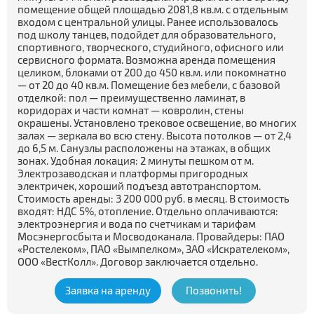
помещение общей площадью 2081,8 кв.м. с отдельным
входом с центральной улицы. Ранее использовалось
под школу танцев, подойдет для образовательного,
спортивного, творческого, студийного, офисного или
сервисного формата. Возможна аренда помещения
целиком, блоками от 200 до 450 кв.м. или покомнатно
— от 20 до 40 кв.м. Помещение без мебели, с базовой
отделкой: пол — преимущественно ламинат, в
коридорах и части комнат — ковролин, стены
окрашены. Установлено трековое освещение, во многих
залах — зеркала во всю стену. Высота потолков — от 2,4
до 6,5 м. Санузлы расположены на этажах, в общих
зонах. Удобная локация: 2 минуты пешком от м.
Электрозаводская и платформы пригородных
электричек, хороший подъезд автотранспортом.
Стоимость аренды: 3 200 000 руб. в месяц. В стоимость
входят: НДС 5%, отопление. Отдельно оплачиваются:
электроэнергия и вода по счетчикам и тарифам
Мосэнергосбыта и Мосводоканала. Провайдеры: ПАО
«Ростелеком», ПАО «Вымпелком», ЗАО «Искрателеком»,
ООО «ВестКолл». Договор заключается отдельно.
Заявка на аренду
Позвонить!