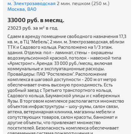
м. Электрозаводская
2 мин. пешком (250 м.)
Москва,
ВАО
33000 руб. в месяц.
23023 руб. за м
в год.
2
Сдаем в аренду помещение свободного назначения 17,3
кв. м., в ТЦ "Мебель", 2 мин. м. Электрозаводская, вблизи
ТТК и Садового кольца. Расположено на 1/3 этаж.
здания. Отделка: пол - ламинат, стены - окрашены
водоэмульсионной краской, потолок - навесной типа
«Армстронг». Аренда: 33 000 руб./месяц, включая
коммунальные и эксплуатационные расходы.
Провайдеры: ПАО "Ростелеком". Расположение
комплекса в шаговой доступности - 200 м от метро
обеспечивает очень высокую проходимость. Есть
удобный заезд с Третьего транспортного кольца,
Садового кольца, Бауманской улицы и с набережных
Яузы. В торговом комплексе располагается множество
объектов инфраструктуры – шоу-румы, салон связи,
аптека, ветеринарная клиника, магазины мебели и
сопутствующих товаров, салон красоты, банкомат и
другие объекты, что привлекает множество
посетителей. Безопасность комплекса обеспечивает
современная система пожаротушения и