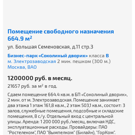
Помещение свободного назначения
664.9 м
2
ул. Большая Семеновская, д.11 стр.3
Бизнес-парк «Соколиный дворик»
класса
B
м. Электрозаводская
2 мин. пешком (300 м.)
Москва,
ВАО
1200000 руб. в месяц.
21657 руб. за м
в год.
2
Сдаем помещение 664.4 кв.м. в БП «Соколиный дворик»,
2 мин. от м. Электрозаводская. Помещение занимает
два этажа 1 этаж 161,8 кв.м., 2 этаж 503,1 кв.м., состоит: 3
залов, служебные помещения, подсобные и складские
помещения, 8 с/у. Отдельный вход с центральной
улицы. Аренда: 1 200 000 руб./месяц, включая НДС,
эксплуатационные расходы. Провайдеры: ПАО
"Ростелеком", ПАО "Вымпелком" (Билайн), "ГорКом".