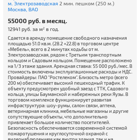
м. Электрозаводская
2 мин. пешком (250 м.)
Москва,
ВАО
55000 руб. в месяц.
12941 руб. за м
в год.
2
Сдается в аренду помещение свободного назначения
площадью 51.0 кв.м. (28.2 +22.8) в торговом центре
«Мебель», всего в 2 минутах ходьбы от м.
Электрозаводская, рядом с Третьим транспортным
кольцом и Садовым кольцом. Помещение расположено
на 1/3 этаже здания. Арендная ставка: 55 000 руб./мес. В
стоимость включены эксплуатационные расходы и НДС.
Провайдеры: ПАО "Ростелеком". Близость метро (всего
200 м) обеспечивает высокий пешеходный трафик. К
объекту предусмотрен удобный заезд с ТТК, Садового
кольца, улицы Бауманской и набережных реки Яузы. В
торговом комплексе функционирует развитая
инфраструктура: шоу-румы, салон связи, аптека,
ветеринарная клиника, мебельные магазины и другие
сопутствующие объекты, что дополнительно
привлекает большое количество посетителей.
Безопасность обеспечивается современной системой
пожаротушения и круглосуточной охраной с
видеонаблюдением как внутри здания, так и на