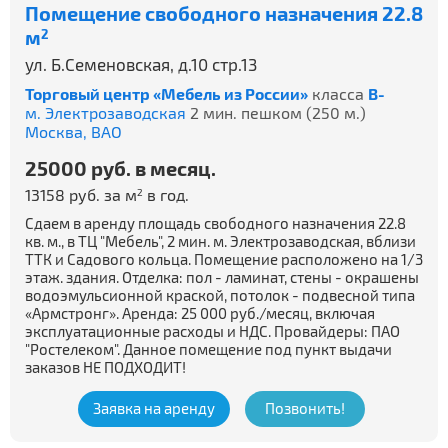
Помещение свободного назначения 22.8
м
2
ул. Б.Семеновская, д.10 стр.13
Торговый центр «Мебель из России»
класса
B-
м. Электрозаводская
2 мин. пешком (250 м.)
Москва,
ВАО
25000 руб. в месяц.
13158 руб. за м
в год.
2
Сдаем в аренду площадь свободного назначения 22.8
кв. м., в ТЦ "Мебель", 2 мин. м. Электрозаводская, вблизи
ТТК и Садового кольца. Помещение расположено на 1/3
этаж. здания. Отделка: пол - ламинат, стены - окрашены
водоэмульсионной краской, потолок - подвесной типа
«Армстронг». Аренда: 25 000 руб./месяц, включая
эксплуатационные расходы и НДС. Провайдеры: ПАО
"Ростелеком". Данное помещение под пункт выдачи
заказов НЕ ПОДХОДИТ!
Заявка на аренду
Позвонить!