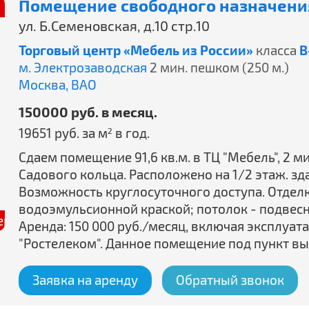
Помещение свободного назначения
ние
Спецпредложение
ул. Б.Семеновская, д.10 стр.10
Торговый центр «Мебель из России»
класса
B
м. Электрозаводская
2 мин. пешком (250 м.)
Москва,
ВАО
150000 руб. в месяц.
19651 руб. за м
в год.
2
Сдаем помещение 91,6 кв.м. в ТЦ "Мебель", 2 м
Садового кольца. Расположено на 1/2 этаж. зда
Возможность круглосуточного доступа. Отделк
водоэмульсионной краской; потолок - подвесно
редложение
Аренда: 150 000 руб./месяц, включая эксплуа
"Ростелеком". Данное помещение под пункт в
Заявка на аренду
Обратный звонок