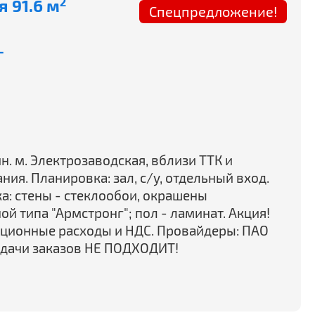
 91.6 м
2
Спецпредложение!
-
ин. м. Электрозаводская, вблизи ТТК и
ния. Планировка: зал, с/у, отдельный вход.
а: стены - стеклообои, окрашены
й типа "Армстронг"; пол - ламинат. Акция!
тационные расходы и НДС. Провайдеры: ПАО
ыдачи заказов НЕ ПОДХОДИТ!