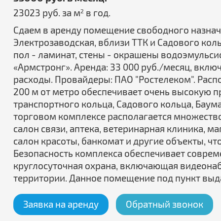
23023 руб. за м
в год.
2
Сдаем в аренду помещение свободного назначения
Электрозаводская, вблизи ТТК и Садового коль
пол - ламинат, стены - окрашены водоэмульси
«Армстронг». Аренда: 33 000 руб./месяц, вкл
расходы. Провайдеры: ПАО "Ростелеком". Расп
200 м от метро обеспечивает очень высокую пр
транспортного кольца, Садового кольца, Баум
торговом комплексе располагается множеств
салон связи, аптека, ветеринарная клиника, м
салон красоты, банкомат и другие объекты, ч
Безопасность комплекса обеспечивает соврем
круглосуточная охрана, включающая видеона
территории. Данное помещение под пункт вы
Заявка на аренду
Обратный звонок