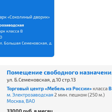
арк «Соколиный дворик»
розаводская
рк класса В
О
л. Большая Семеновская, д.
Помещение свободного назначения
ул. Б.Семеновская, д.10 стр.13
Торговый центр «Мебель из России»
класса
B
м. Электрозаводская
2 мин. пешком (250 м.)
Москва,
ВАО
33000 руб. в месяц.