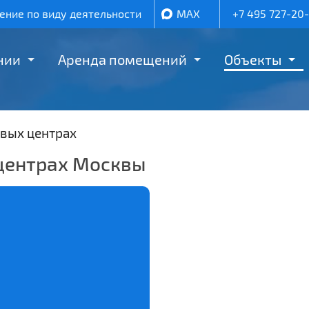
ние по виду деятельности
MAX
+7 495 727-20
нии
Аренда помещений
Объекты
вых центрах
центрах Москвы