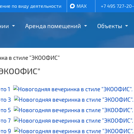
ние по виду деятельности
MAX
+7 495 727-20
нии
Аренда помещений
Объекты
ка в стиле "ЭКООФИС"
 "ЭКООФИС"