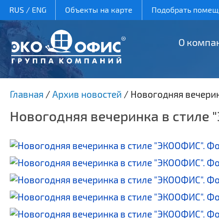
RUS
/
ENG
Объекты на карте
Подобрать помеще
О компа
Главная
/
Архив новостей
/
Новогодняя вечерин
Новогодняя вечеринка в стиле