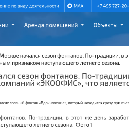
ние по виду деятельности
MAX
+7 495 727-20
нии
Аренда помещений
Объекты
 Москве начался сезон фонтанов. По-традиции, в 
ным признаком наступающего летнего сезона.
ался сезон фонтанов. По-традиции
 компаний «ЭКООФИС», что являет
числе главный фонтан «Вдохновение», который находится сразу при въе