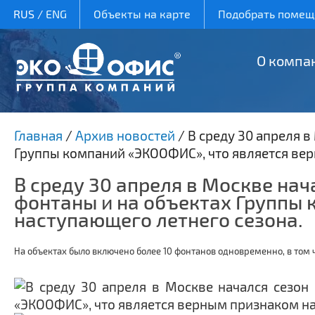
RUS
/
ENG
Объекты на карте
Подобрать помеще
О компа
Главная
/
Архив новостей
/
В среду 30 апреля в
Группы компаний «ЭКООФИС», что является вер
В среду 30 апреля в Москве нач
фонтаны и на объектах Группы
наступающего летнего сезона.
На объектах было включено более 10 фонтанов одновременно, в том 