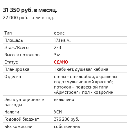
31 350 руб. в месяц.
22 000 руб. за м
в год.
2
Тип
офис
Площадь
17.1 кв.м.
Этаж/Всего
2/3
Высота потолков
3 м.
Статус
СДАНО
Планировка
1 кабинет, душевая кабина
Отделка
стены - стеклообои, окрашены
водоэмульсионной краской;
потолок – подвесной типа
«Армстронг», пол - ковролин
Эксплуатационные
включено
расходы
Налоги
УСН
Годовой бюджет
376 200 руб.
БЕЗ комиссии
собственник