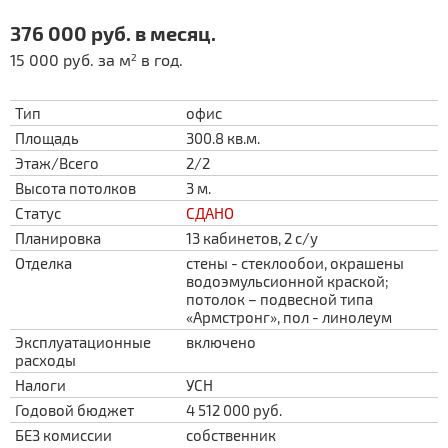
376 000 руб. в месяц.
15 000 руб. за м
в год.
2
Тип
офис
Площадь
300.8 кв.м.
Этаж/Всего
2/2
Высота потолков
3 м.
Статус
СДАНО
Планировка
13 кабинетов, 2 с/у
Отделка
стены - стеклообои, окрашены
водоэмульсионной краской;
потолок – подвесной типа
«Армстронг», пол - линолеум
Эксплуатационные
включено
расходы
Налоги
УСН
Годовой бюджет
4 512 000 руб.
БЕЗ комиссии
собственник