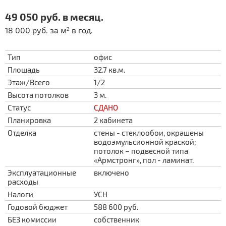
49 050 руб. в месяц.
18 000 руб. за м
в год.
2
Тип
офис
Площадь
32.7 кв.м.
Этаж/Всего
1/2
Высота потолков
3 м.
Статус
СДАНО
Планировка
2 кабинета
Отделка
стены - стеклообои, окрашены
водоэмульсионной краской;
потолок – подвесной типа
«Армстронг», пол - ламинат.
Эксплуатационные
включено
расходы
Налоги
УСН
Годовой бюджет
588 600 руб.
БЕЗ комиссии
собственник