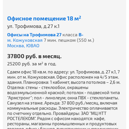
Офисное помещение 18 м
2
ул. Трофимова, д.27 к.1
Офисы на Трофимова 27
класса
B-
м. Кожуховская
7 мин. пешком (550 м.)
Москва,
ЮВАО
37800 руб. в месяц.
25200 руб. за м
в год.
2
Сдаем офис 18 кв.м. по адресу: ул. Трофимова, д. 27 к.1, 7
мин. от м. Кожуховская. Офис расположен на 4/5 этаж.
здания. Планировка: 1 кабинет, высота потолков – 2,6 м.
Отделка: стены - стеклообои, окрашены
водоэмульсионной краской; потолок - подвесной типа
"Армстронг"; пол - линолеум; окна ПВХ - стеклопакеты.
Санузел на этаже. Аренда: 37 800 руб./месяц, включая
коммунальные расходы. Электричество оплачивается
по счетчику отдельно. Провайдеры: ЗАО "МЦ НТТ
РОСТЕЛЕКОМ". Рядом с офисом находятся: кафе,
рестораны, магазины промышленных и продуктовых
товаров, офисы банков, туристических и юридических