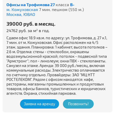
Офисы на Трофимова 27
класса
B-
м. Кожуховская
7 мин. пешком (550 м.)
Москва,
ЮВАО
39000 руб. в месяц.
24762 руб. за м
в год.
2
Сдаем офис 18.9 кв.м. по адресу: ул. Трофимова, д. 27 к.1,
7 мин. от м. Кожуховская. Офис расположен на 4/5
этаж. здания. Планировка: 1 кабинет, высота потолков –
2.6 м. Отделка: стены - стеклообои, окрашены
водоэмульсионной краской; потолок - подвесной типа
"Армстронг"; пол - линолеум; окна ПВХ - стеклопакеты.
Санузел на этаже. Аренда: 39 000 руб./месяц, включая
коммунальные расходы. Электричество оплачивается
по счетчику отдельно. Провайдеры: ЗАО "МЦ НТТ
РОСТЕЛЕКОМ". Рядом с офисом находятся: кафе,
рестораны, магазины промышленных и продуктовых
товаров, офисы банков, туристических и юридических
агентств. Охрана, стихийная парковка.
Заявка на аренду
Позвонить!