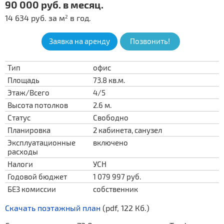
90 000 руб. в месяц.
14 634 руб. за м
в год.
2
Заявка на аренду
Позвонить!
Тип
офис
Площадь
73.8 кв.м.
Этаж/Всего
4/5
Высота потолков
2.6 м.
Статус
Свободно
Планировка
2 кабинета, санузел
Эксплуатационные
включено
расходы
Налоги
УСН
Годовой бюджет
1 079 997 руб.
БЕЗ комиссии
собственник
Скачать поэтажный план
(pdf, 122 Кб.)