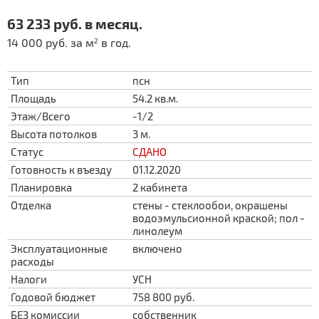
63 233 руб. в месяц.
14 000 руб. за м
в год.
2
Тип
псн
Площадь
54.2 кв.м.
Этаж/Всего
-1/2
Высота потолков
3 м.
Статус
СДАНО
Готовность к въезду
01.12.2020
Планировка
2 кабинета
Отделка
стены - стеклообои, окрашены
водоэмульсионной краской; пол -
линолеум
Эксплуатационные
включено
расходы
Налоги
УСН
Годовой бюджет
758 800 руб.
БЕЗ комиссии
собственник