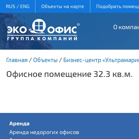
RUS
/
ENG
Объекты на карте
Подобрать помеще
О компа
Главная
/
Объекты
/
Бизнес-центр «Ультрамари
Офисное помещение 32.3 кв.м.
Аренда
Аренда недорогих офисов