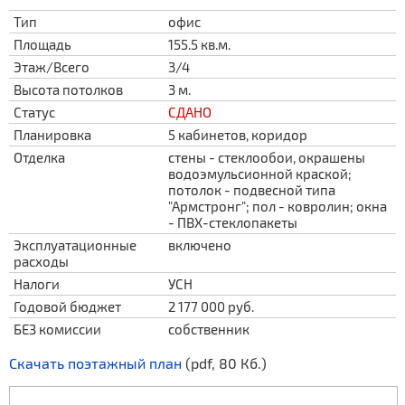
Тип
офис
Площадь
155.5 кв.м.
Этаж/Всего
3/4
Высота потолков
3 м.
Статус
СДАНО
Планировка
5 кабинетов, коридор
Отделка
стены - стеклообои, окрашены
водоэмульсионной краской;
потолок - подвесной типа
"Армстронг"; пол - ковролин; окна
- ПВХ-стеклопакеты
Эксплуатационные
включено
расходы
Налоги
УСН
Годовой бюджет
2 177 000 руб.
БЕЗ комиссии
собственник
Скачать поэтажный план
(pdf, 80 Кб.)