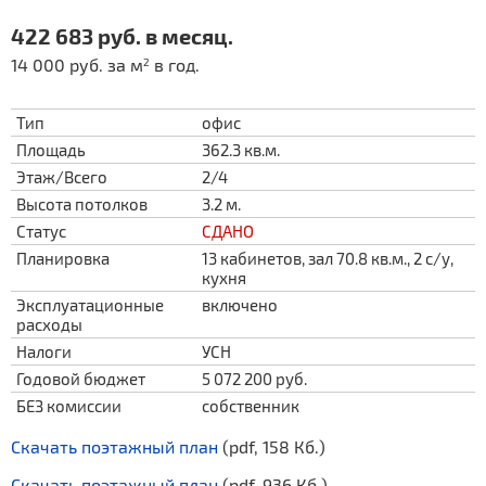
422 683 руб. в месяц.
14 000 руб. за м
в год.
2
Тип
офис
Площадь
362.3 кв.м.
Этаж/Всего
2/4
Высота потолков
3.2 м.
Статус
СДАНО
Планировка
13 кабинетов, зал 70.8 кв.м., 2 с/у,
кухня
Эксплуатационные
включено
расходы
Налоги
УСН
Годовой бюджет
5 072 200 руб.
БЕЗ комиссии
собственник
Скачать поэтажный план
(pdf, 158 Кб.)
Скачать поэтажный план
(pdf, 936 Кб.)