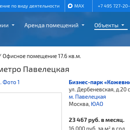
ние по виду деятельности
MAX
+7 495 727-20
нии
Аренда помещений
Объекты
/
Офисное помещение 17.6 кв.м.
 метро Павелецкая
Бизнес-парк «Кожевн
ул. Дербеневская, д.20 
м. Павелецкая
Москва,
ЮАО
23 467 руб. в месяц.
16 000 руб. за м
в год.
2