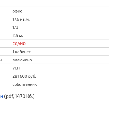
офис
17.6 кв.м.
1/3
2.5 м.
СДАНО
1 кабинет
ды
включено
УСН
281 600 руб.
собственник
ан
(pdf, 1470 Кб.)