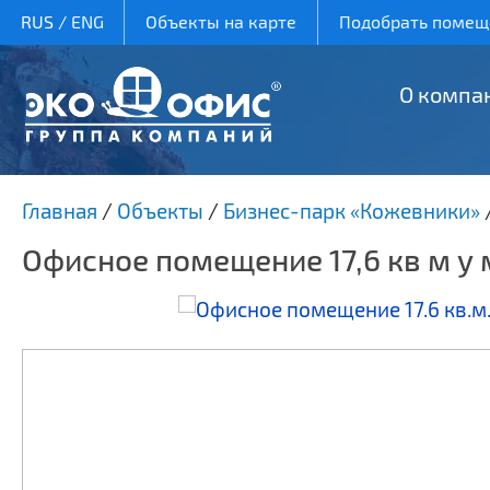
RUS
/
ENG
Объекты на карте
Подобрать помеще
О компа
Главная
/
Объекты
/
Бизнес-парк «Кожевники»
Офисное помещение 17,6 кв м у