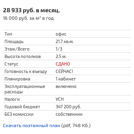
28 933 руб. в месяц.
16 000 руб. за м
в год.
2
Тип
офис
Площадь
21.7 кв.м.
Этаж/Всего
1/3
Высота потолков
2.5 м.
Статус
СДАНО
Готовность к въезду
СЕЙЧАС!
Планировка
1 кабинет
Эксплуатационные
включено
расходы
Налоги
УСН
Годовой бюджет
347 200 руб.
БЕЗ комиссии
собственник
Скачать поэтажный план
(pdf, 748 Кб.)