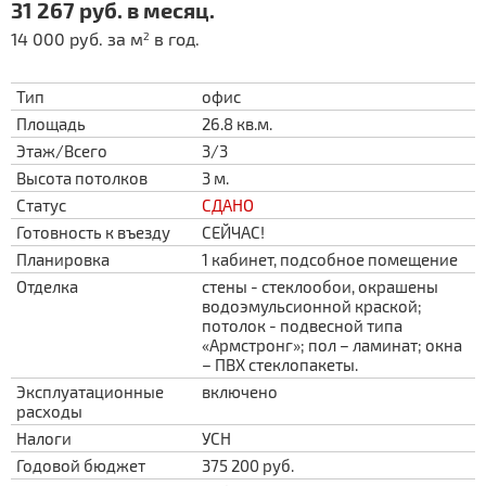
31 267 руб. в месяц.
14 000 руб. за м
в год.
2
Тип
офис
Площадь
26.8 кв.м.
Этаж/Всего
3/3
Высота потолков
3 м.
Статус
СДАНО
Готовность к въезду
СЕЙЧАС!
Планировка
1 кабинет, подсобное помещение
Отделка
стены - стеклообои, окрашены
водоэмульсионной краской;
потолок - подвесной типа
«Армстронг»; пол – ламинат; окна
– ПВХ стеклопакеты.
Эксплуатационные
включено
расходы
Налоги
УСН
Годовой бюджет
375 200 руб.