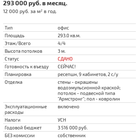
293 000 руб. в месяц.
12 000 руб. за м
в год.
2
Тип
офис
Площадь
293.0 кв.м.
Этаж/Всего
4/4
Высота потолков
3 м.
Статус
СДАНО
Готовность к въезду
СЕЙЧАС!
Планировка
ресепшн, 9 кабинетов, 2 с/у
Отделка
стены - окрашены
водоэмульсионной краской;
потолок - подвесной типа
"Армстронг"; пол - ковролин
Эксплуатационные
включено
расходы
Налоги
УСН
Годовой бюджет
3 516 000 руб.
БЕЗ комиссии
собственник