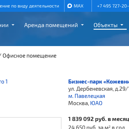
ние по виду деятельности
MAX
+7 495 727-20
нии
Аренда помещений
Объекты
/
Офисное помещение
Бизнес-парк «Кожевн
ул. Дербеневская, д.29/
м. Павелецкая
Москва,
ЮАО
1 839 092 руб. в месяц
24 650 руб. за м
в год.
2