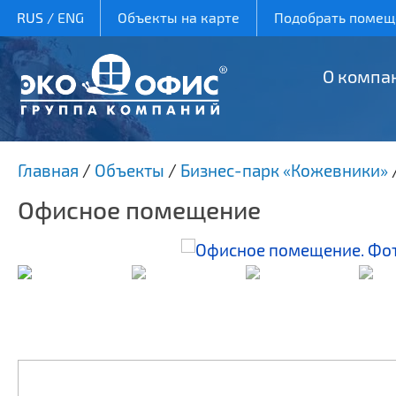
RUS
/
ENG
Объекты на карте
Подобрать помеще
О компа
Главная
/
Объекты
/
Бизнес-парк «Кожевники»
Офисное помещение