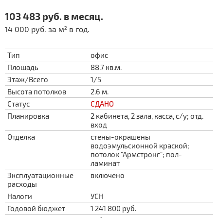
103 483 руб. в месяц.
14 000 руб. за м
в год.
2
Тип
офис
Площадь
88.7 кв.м.
Этаж/Всего
1/5
Высота потолков
2.6 м.
Статус
СДАНО
Планировка
2 кабинета, 2 зала, касса, с/у; отд.
вход
Отделка
стены-окрашены
водоэмульсионной краской;
потолок "Армстронг"; пол-
ламинат
Эксплуатационные
включено
расходы
Налоги
УСН
Годовой бюджет
1 241 800 руб.