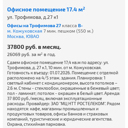
Офисное помещение 17.4 м
2
ул. Трофимова, д.27 к1
Офисы на Трофимова 27
класса
B-
м. Кожуховская
7 мин. пешком (550 м.)
Москва,
ЮВАО
37800 руб. в месяц.
26069 руб. за м
в год.
2
Сдаем офисное помещение 17,4 кв.м по адресу: ул.
Трофимова, д. 27 к.1, 10 мин. от м. Кожуховская.
Готовность к въезду: 01.07.2026. Помещение с отделкой
расположено на 4/5 этаж. здания. Планировка: 1
светлый кабинет с кондиционером, высота потолков –
2.6 м. Стены - стеклообои, окрашенные в бежевый цвет;
пол - ламинат; потолок - окрашен в белый цвет. Аренда:
37 800 руб./месяц, включая эксплуатационные
расходы. Провайдер: ЗАО "МЦ НТТ РОСТЕЛЕКОМ". Рядом
находятся: кафе, магазины промышленных и
продуктовых товаров, офисы банков и страховых
компаний, туристические и юридические агентства.
Охрана, стихийная парковка.