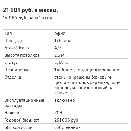
21 801 руб. в месяц.
14 864 руб. за м
в год.
2
Тип
офис
Площадь
17.6 кв.м.
Этаж/Всего
4/5
Высота потолков
2.6 м.
Статус
СДАНО
Планировка
1 кабинет, кондиционирование
Отделка
стены-окрашены бежевым
цветом; потолок окрашен; пол-
линолеум, санузел общий на
этаже
Эксплуатационные
включено
расходы
Налоги
УСН
Годовой бюджет
261 606 руб.
БЕЗ комиссии
собственник