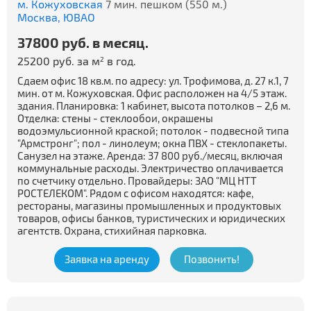
м. Кожуховская
7 мин. пешком (550 м.)
Москва,
ЮВАО
37800 руб. в месяц.
25200 руб. за м
в год.
2
Сдаем офис 18 кв.м. по адресу: ул. Трофимова, д. 27 к.1, 7
мин. от м. Кожуховская. Офис расположен на 4/5 этаж.
здания. Планировка: 1 кабинет, высота потолков – 2,6 м.
Отделка: стены - стеклообои, окрашены
водоэмульсионной краской; потолок - подвесной типа
"Армстронг"; пол - линолеум; окна ПВХ - стеклопакеты.
Санузел на этаже. Аренда: 37 800 руб./месяц, включая
коммунальные расходы. Электричество оплачивается
по счетчику отдельно. Провайдеры: ЗАО "МЦ НТТ
РОСТЕЛЕКОМ". Рядом с офисом находятся: кафе,
рестораны, магазины промышленных и продуктовых
товаров, офисы банков, туристических и юридических
агентств. Охрана, стихийная парковка.
Заявка на аренду
Позвонить!