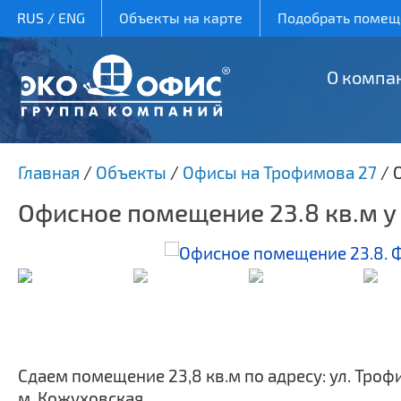
RUS
/
ENG
Объекты на карте
Подобрать помеще
О компа
Главная
/
Объекты
/
Офисы на Трофимова 27
/
Офисное помещение 23.8 кв.м 
Сдаем помещение 23,8 кв.м по адресу: ул. Трофимо
м. Кожуховская.