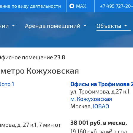
ние по виду деятельности
MAX
+7 495 727-20
нии
Аренда помещений
Объекты
Офисное помещение 23.8
у метро Кожуховская
Офисы на Трофимова 
ул. Трофимова, д.27 к.1
м. Кожуховская
Москва,
ЮВАО
38 001 руб. в месяц.
ва, д. 27 к.1, 7 мин от
19 160 руб. за м
в год.
2