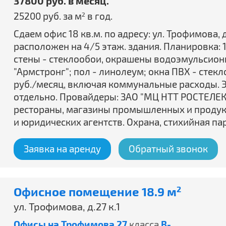
37800 руб. в месяц.
25200 руб. за м
в год.
2
Сдаем офис 18 кв.м. по адресу: ул. Трофимова, д.
расположен на 4/5 этаж. здания. Планировка: 1
стены - стеклообои, окрашены водоэмульсионн
"Армстронг"; пол - линолеум; окна ПВХ - стекл
руб./месяц, включая коммунальные расходы. Э
отдельно. Провайдеры: ЗАО "МЦ НТТ РОСТЕЛЕКО
рестораны, магазины промышленных и продукт
и юридических агентств. Охрана, стихийная па
Заявка на аренду
Обратный звонок
Офисное помещение 18.9 м
2
ул. Трофимова, д.27 к.1
Офисы на Трофимова 27
класса
B-