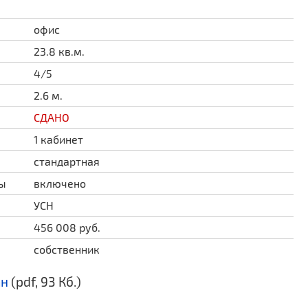
офис
23.8 кв.м.
4/5
2.6 м.
СДАНО
1 кабинет
стандартная
ды
включено
УСН
456 008 руб.
собственник
ан
(pdf, 93 Кб.)