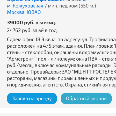
м. Кожуховская
7 мин. пешком (550 м.)
Москва,
ЮВАО
39000 руб. в месяц.
24762 руб. за м
в год.
2
Сдаем офис 18.9 кв.м. по адресу: ул. Трофимова, 
расположен на 4/5 этаж. здания. Планировка: 1
стены - стеклообои, окрашены водоэмульсионн
"Армстронг"; пол - линолеум; окна ПВХ - стекл
руб./месяц, включая коммунальные расходы. Э
отдельно. Провайдеры: ЗАО "МЦ НТТ РОСТЕЛЕКО
рестораны, магазины промышленных и продукт
и юридических агентств. Охрана, стихийная па
Заявка на аренду
Обратный звонок