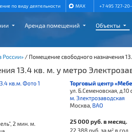
ние по виду деятельности
MAX
+7 495 727-20
нии
Аренда помещений
Объекты
з России»
/
Помещение свободного назначения 13.
ия 13.4 кв. м. у метро Электроза
Торговый центр «Мебе
ул. Б.Семеновская, д.10 
м. Электрозаводская
Москва,
ВАО
25 000 руб. в месяц.
ль", 2 мин. м.
22 388 руб. за м
в год.
2
ца.