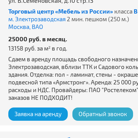
ул. Б.Семеновская, д.10 стр.13
Торговый центр «Мебель из России»
класса
B
м. Электрозаводская
2 мин. пешком (250 м.)
Москва,
ВАО
25000 руб. в месяц.
13158 руб. за м
в год.
2
Сдаем в аренду площадь свободного назначения 2
Электрозаводская, вблизи ТТК и Садового кол
здания. Отделка: пол - ламинат, стены - окра
подвесной типа «Армстронг». Аренда: 25 000 
расходы и НДС. Провайдеры: ПАО "Ростелеком
заказов НЕ ПОДХОДИТ!
Заявка на аренду
Обратный звонок