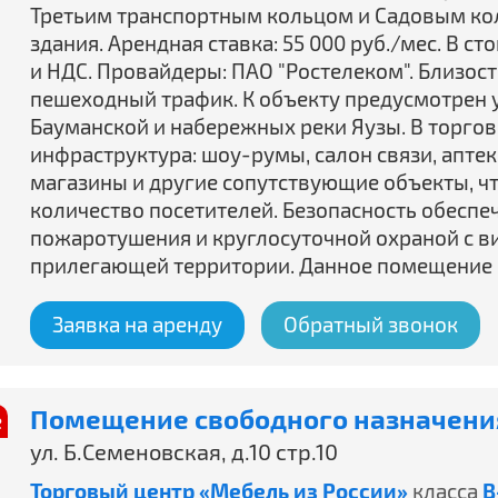
Третьим транспортным кольцом и Садовым ко
здания. Арендная ставка: 55 000 руб./мес. В 
и НДС. Провайдеры: ПАО "Ростелеком". Близост
пешеходный трафик. К объекту предусмотрен у
Бауманской и набережных реки Яузы. В торго
инфраструктура: шоу-румы, салон связи, апте
магазины и другие сопутствующие объекты, ч
количество посетителей. Безопасность обесп
пожаротушения и круглосуточной охраной с ви
прилегающей территории. Данное помещение 
Заявка на аренду
Обратный звонок
Помещение свободного назначения
ение
Спецпредложение
ул. Б.Семеновская, д.10 стр.10
Торговый центр «Мебель из России»
класса
B