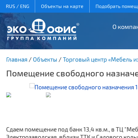
RUS
/
ENG
Объекты на карте
Подобрать помеще
О компа
Главная
/
Объекты
/
Торговый центр «Мебель и
Помещение свободного назначен
Сдаем помещение под банк 13,4 кв.м., в ТЦ "Мебе
Электрозаводская, вблизи ТТК и Садового коль