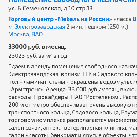
ул. Б.Семеновская, д.10 стр.13
Торговый центр «Мебель из России»
класса
B
м. Электрозаводская
2 мин. пешком (250 м.)
Москва,
ВАО
33000 руб. в месяц.
23023 руб. за м
в год.
2
Сдаем в аренду помещение свободного назначения
Электрозаводская, вблизи ТТК и Садового коль
пол - ламинат, стены - окрашены водоэмульси
«Армстронг». Аренда: 33 000 руб./месяц, вкл
расходы. Провайдеры: ПАО "Ростелеком". Расп
200 м от метро обеспечивает очень высокую пр
транспортного кольца, Садового кольца, Баум
торговом комплексе располагается множеств
салон связи, аптека, ветеринарная клиника, м
салон красоты, банкомат и другие объекты, ч