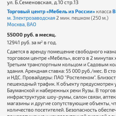
ул. Б.Семеновская, д.10 стр.13
Торговый центр «Мебель из России»
класса
B
м. Электрозаводская
2 мин. пешком (250 м.)
Москва,
ВАО
55000 руб. в месяц.
12941 руб. за м
в год.
2
Сдается в аренду помещение свободного назнач
торговом центре «Мебель», всего в 2 минутах 
Третьим транспортным кольцом и Садовым ко
здания. Арендная ставка: 55 000 руб./мес. В 
и НДС. Провайдеры: ПАО "Ростелеком". Близост
пешеходный трафик. К объекту предусмотрен у
Бауманской и набережных реки Яузы. В торго
инфраструктура: шоу-румы, салон связи, апте
магазины и другие сопутствующие объекты, ч
количество посетителей. Безопасность обесп