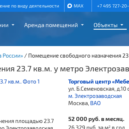
ние по виду деятельности
MAX
+7 495 727-20
нии
Аренда помещений
Объекты
з России»
/
Помещение свободного назначения 23.
ия 23.7 кв.м. у метро Электроза
Торговый центр «Мебе
ул. Б.Семеновская, д.10 
м. Электрозаводская
Москва,
ВАО
52 000 руб. в месяц.
чения площадью 23.7
26 329 руб. за м
в год.
2
тро Электрозаводская,