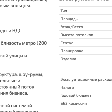
овым кольцом.
Тип
Площадь
Этаж/Всего
оды и НДС.
Высота потолков
 близость метро (200
Статус
Планировка
ской улицы и
Отделка
руктура: шоу-румы,
Эксплуатационные расхо
бельные и
стоянный поток
Налоги
ния бизнеса.
Годовой бюджет
БЕЗ комиссии
нной системой
видеонаблюдением