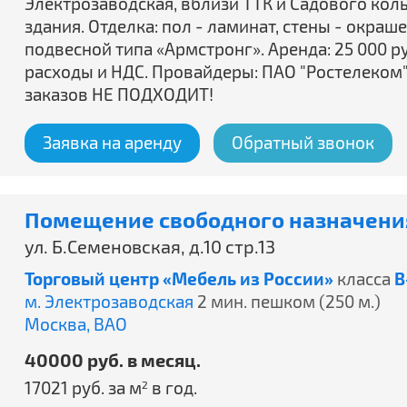
Электрозаводская, вблизи ТТК и Садового кол
здания. Отделка: пол - ламинат, стены - окра
подвесной типа «Армстронг». Аренда: 25 000 
расходы и НДС. Провайдеры: ПАО "Ростелеком
заказов НЕ ПОДХОДИТ!
Заявка на аренду
Обратный звонок
Помещение свободного назначения
ул. Б.Семеновская, д.10 стр.13
Торговый центр «Мебель из России»
класса
B
м. Электрозаводская
2 мин. пешком (250 м.)
Москва,
ВАО
40000 руб. в месяц.
17021 руб. за м
в год.
2