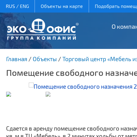
RUS
/
ENG
Объекты на карте
Подобрать помеще
О компа
Главная
/
Объекты
/
Торговый центр «Мебель и
Помещение свободного назначен
Сдается в аренду помещение свободного назна
кв. м в ТЦ «Мебель», в 2 минутах ходьбы от ме