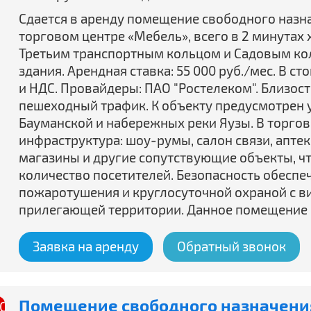
Сдается в аренду помещение свободного назнач
торговом центре «Мебель», всего в 2 минутах 
Третьим транспортным кольцом и Садовым ко
здания. Арендная ставка: 55 000 руб./мес. В 
и НДС. Провайдеры: ПАО "Ростелеком". Близост
пешеходный трафик. К объекту предусмотрен у
Бауманской и набережных реки Яузы. В торго
инфраструктура: шоу-румы, салон связи, апте
магазины и другие сопутствующие объекты, ч
количество посетителей. Безопасность обесп
пожаротушения и круглосуточной охраной с ви
прилегающей территории. Данное помещение 
Заявка на аренду
Обратный звонок
Помещение свободного назначения
Спецпредложение