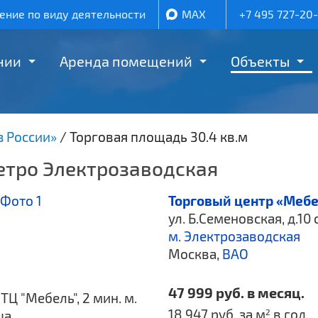
ние по виду деятельности
MAX
+7 495 727-20
нии
Аренда помещений
Объекты
з России»
/
Торговая площадь 30.4 кв.м
метро Электрозаводская
Торговый центр «Мебе
ул. Б.Семеновская, д.10 
м. Электрозаводская
Москва,
ВАО
47 999 руб. в месяц.
ТЦ "Мебель", 2 мин. м.
18 947 руб. за м
в год.
2
ца.