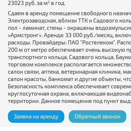
23023 руб. за м
в год.
2
Сдаем в аренду помещение свободного назначения
Электрозаводская, вблизи ТТК и Садового коль
пол - ламинат, стены - окрашены водоэмульси
«Армстронг». Аренда: 33 000 руб./месяц, вкл
расходы. Провайдеры: ПАО "Ростелеком". Расп
200 м от метро обеспечивает очень высокую пр
транспортного кольца, Садового кольца, Баум
торговом комплексе располагается множеств
салон связи, аптека, ветеринарная клиника, м
салон красоты, банкомат и другие объекты, ч
Безопасность комплекса обеспечивает соврем
круглосуточная охрана, включающая видеона
территории. Данное помещение под пункт вы
Заявка на аренду
Обратный звонок