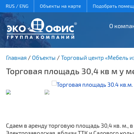
RUS
/
ENG
Объекты на карте
Подобрать помеще
О компа
Главная
/
Объекты
/
Торговый центр «Мебель и
Торговая площадь 30,4 кв м у 
Сдаем в аренду торговую площадь 30,4 кв. м., в 
Электрозаводская, вблизи ТТК и Садового коль