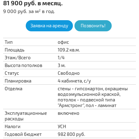
81 900 руб. в месяц.
9 000 руб. за м
в год.
2
Заявка на аренду
Позвонить!
Тип
офис
Площадь
109.2 кв.м.
Этаж/Всего
1/4
Высота потолков
3 м.
Статус
Свободно
Планировка
4 кабинета, с/у
Отделка
стены - гипсокартон, окрашены
водоэмульсионной краской,
потолок - подвесной типа
"Армстронг", пол - ламинат
Эксплуатационные
включено
расходы
Налоги
УСН
Годовой бюджет
982 800 руб.