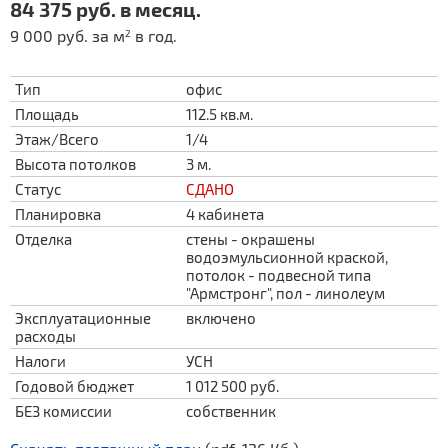
84 375 руб. в месяц.
9 000 руб. за м
в год.
2
Тип
офис
Площадь
112.5 кв.м.
Этаж/Всего
1/4
Высота потолков
3 м.
Статус
СДАНО
Планировка
4 кабинета
Отделка
стены - окрашены
водоэмульсионной краской,
потолок - подвесной типа
"Армстронг", пол - линолеум
Эксплуатационные
включено
расходы
Налоги
УСН
Годовой бюджет
1 012 500 руб.
БЕЗ комиссии
собственник