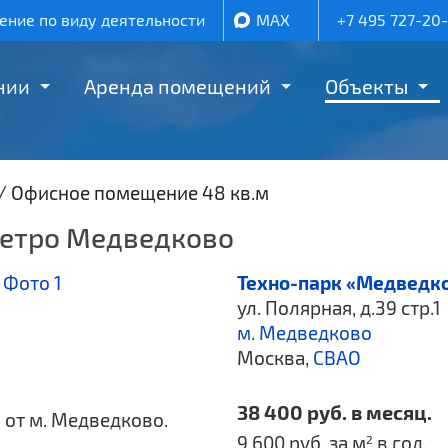
ние по виду деятельности
MAX
+7 495 727-20
нии
Аренда помещений
Объекты
/
Офисное помещение 48 кв.м
метро Медведково
Техно-парк «Медведк
ул. Полярная, д.39 стр.1
м. Медведково
Москва,
СВАО
38 400 руб. в месяц.
. от м. Медведково.
9 600 руб. за м
в год.
2