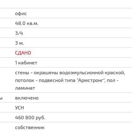
офис
48.0 кв.м.
3/4
3 м.
СДАНО
1 кабинет
стены - окрашены водоэмульсионной краской,
потолок - подвесной типа "Армстронг", пол -
ламинат
ды
включено
УСН
460 800 руб.
собственник