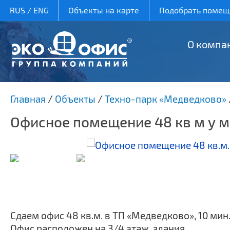
RUS
/
ENG
Объекты на карте
Подобрать помеще
О компа
Главная
/
Объекты
/
Техно-парк «Медведково»
Офисное помещение 48 кв м у 
Сдаем офис 48 кв.м. в ТП «Медведково», 10 мин
Офис расположен на 3/4 этаж. здания.