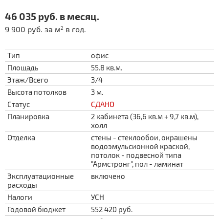
46 035 руб. в месяц.
9 900 руб. за м
в год.
2
Тип
офис
Площадь
55.8 кв.м.
Этаж/Всего
3/4
Высота потолков
3 м.
Статус
СДАНО
Планировка
2 кабинета (36,6 кв.м + 9,7 кв.м),
холл
Отделка
стены - стеклообои, окрашены
водоэмульсионной краской,
потолок - подвесной типа
"Армстронг", пол - ламинат
Эксплуатационные
включено
расходы
Налоги
УСН
Годовой бюджет
552 420 руб.