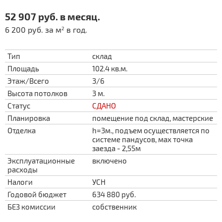
52 907 руб. в месяц.
6 200 руб. за м
в год.
2
Тип
склад
Площадь
102.4 кв.м.
Этаж/Всего
3/6
Высота потолков
3 м.
Статус
СДАНО
Планировка
помещение под склад, мастерские
Отделка
h=3м., подъем осуществляется по
системе пандусов, маx точка
заезда - 2,55м
Эксплуатационные
включено
расходы
Налоги
УСН
Годовой бюджет
634 880 руб.
БЕЗ комиссии
собственник