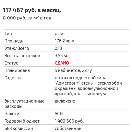
117 467 руб. в месяц.
8 000 руб. за м
в год.
2
Тип
офис
Площадь
176.2 кв.м.
Этаж/Всего
2/3
Высота потолков
3.55 м.
Статус
СДАНО
Планировка
5 кабинетов, 2 с/у
Отделка
потолок подвесной типа
"Армстронг", стены - стеклообои
окрашены водоэмульсионной
краской, пол - линолеум
Эксплуатационные
включено
расходы
Налоги
УСН
Годовой бюджет
1 409 600 руб.
БЕЗ комиссии
собственник