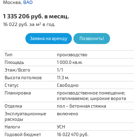
Москва,
ВАО
1 335 206 руб. в месяц.
16 022 руб. за м
в год.
2
Заявка на аренду
Позвонить!
Тип
производство
Площадь
1 000.0 кв.м.
Этаж/Всего
1/1
Высота потолков
11.3 м.
Статус
Свободно
Планировка
производственное помещение;
отапливаемое; широкие ворота
Отделка
пол – бетонная стяжка
Эксплуатационные
включено
расходы
Налоги
УСН
Годовой бюджет
16 022 470 руб.