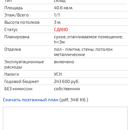
Тип
склад
Площадь
40.6 кв.м.
Этаж/Всего
1/1
Высота потолков
3 м.
Статус
СДАНО
Планировка
сухое, отапливаемое помещение;
h=3м
Отделка
пол - плитка; стены, потолок
металлические
Эксплуатационные
включено
расходы
Налоги
УСН
Годовой бюджет
243 600 руб.
БЕЗ комиссии
собственник
Скачать поэтажный план
(pdf, 348 Кб.)