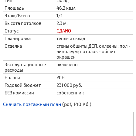
Тип
склад
Площадь
46.2 кв.м.
Этаж/Всего
1/1
Высота потолков
2.3 м.
Статус
СДАНО
Планировка
теплый склад
Отделка
стены обшиты ДСП, оклеены; пол -
линолеум; потолок - обшит,
окрашен
Эксплуатационные
включено
расходы
Налоги
УСН
Годовой бюджет
231 000 руб.
БЕЗ комиссии
собственник
Скачать поэтажный план
(pdf, 140 Кб.)