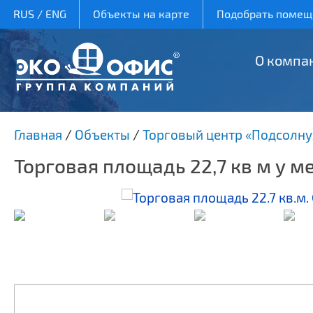
RUS
/
ENG
Объекты на карте
Подобрать помеще
О компа
Главная
/
Объекты
/
Торговый центр «Подсолну
Торговая площадь 22,7 кв м у м