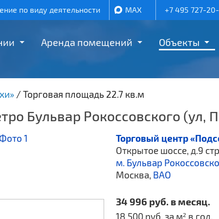
ние по виду деятельности
MAX
+7 495 727-20
нии
Аренда помещений
Объекты
хи»
/
Торговая площадь 22.7 кв.м
етро Бульвар Рокоссовского (ул, 
Торговый центр «Под
Открытое шоссе, д.9 стр
м. Бульвар Рокоссовск
Москва,
ВАО
34 996 руб. в месяц.
18 500 руб. за м
в год.
2