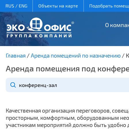
RUS
/
ENG
Объекты на карте
Подобрать помеще
О компа
Главная
/
Аренда помещений по назначению
/
К
Аренда помещения под конфер
Качественная организация переговоров, совещ
просторным, комфортным, оборудованным необх
участникам мероприятий должно быть удобно д