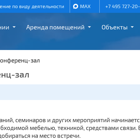
ние по виду деятельности
MAX
+7 495 727-20
нии
Аренда помещений
Объекты
онференц-зал
енц-зал
аний, семинаров и других мероприятий начинаетс
одимой мебелью, техникой, средствами связи. Е
обираться на место встречи.