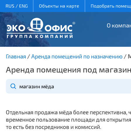
RUS
/
ENG
Объекты на карте
Подобрать помеще
О компа
Главная
/
Аренда помещений по назначению
/
М
Аренда помещения под магази
Отдельная продажа мёда более перспективна, 
временное пользование площади для открытия
то есть без посредников и комиссий.