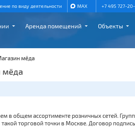
ние по виду деятельности
MAX
+7 495 727-20
нии
Аренда помещений
Объекты
агазин мёда
н мёда
чем в общем ассортименте розничных сетей. Гру
 такой торговой точки в Москве. Договор подпис