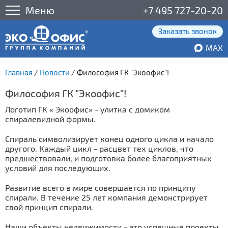
Меню
+7 495 727-20-20
Заказать звонок
MAX
Главная
/
Новости
/
Философия ГК "Экоофис"!
Философия ГК "Экоофис"!
Логотип ГК « Экоофис» - улитка с домиком
спиралевидной формы.
⠀
Спираль символизирует конец одного цикла и начало
другого. Каждый цикл - расцвет тех циклов, что
предшествовали, и подготовка более благоприятных
условий для последующих.
⠀
Развитие всего в мире совершается по принципу
спирали. В течение 25 лет компания демонстрирует
свой принцип спирали.
⠀
Наши объекты недвижимости - это успешные проекты