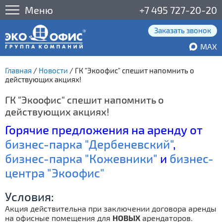
Меню
+7 495 727-20-20
Заказать звонок
MAX
Главная
/
Новости
/
ГК "Экоофис" спешит напомнить о
действующих акциях!
ГК "Экоофис" спешит напомнить о
действующих акциях!
Горячие предложения на аренду от
бизнес-парка "Дербеневский"
,
бизнес-парка "Кожевники"
и
бизнес-
центра "Экоофис"
Условия:
Акция действительна при заключении договора аренды
на офисные помещения для
НОВЫХ
арендаторов.