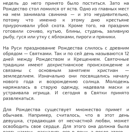
недель до него принято было поститься. Зато на
Рождество стол ломился от яств. Одно из главных мест
на нем занимала свинина — и это неудивительно,
потому что именно к этому дню крестьяне
приурочивали убой скота. Кроме того, на праздник
готовили сочиво, кутью, блины, студень, заливную
рыбу, гуся или утку с яблоками, пироги и пряники.
На Руси празднование Рождества слилось с древним
обрядом — Святками. Так и по сей день называются 12
дней между Рождеством и Крещением. Святочные
традиции имеют дохристианское происхождение и
связаны с основным занятием христиан —
земледелием. Изначально они посвящались началу
нового года и возрождению солнца. Молодежь
наряжалась в старую одежду, надевала маски и
устраивала игрища. И сегодня в Святки принято
развлекаться.
Для Рождества существует множество примет и
обычаев. Например, считалось, что в этот день
девушка, страдающая от несчастной любви, может
освободить свое сердце. Для этого она должна была
взять камень, раскалить его в печи, а после этого —