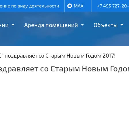
ние по виду деятельности
MAX
+7 495 727-20
нии
Аренда помещений
Объекты
" поздравляет со Старым Новым Годом 2017!
здравляет со Старым Новым Годом