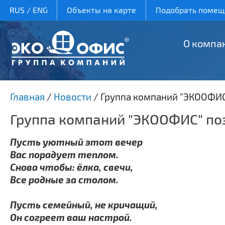
RUS
/
ENG
Объекты на карте
Подобрать помеще
О компа
Главная
/
Новости
/
Группа компаний "ЭКООФИС
Группа компаний "ЭКООФИС" по
Пусть уютный этот вечер
Вас порадует теплом.
Снова чтобы: ёлка, свечи,
Все родные за столом.
Пусть семейный, не кричащий,
Он согреет ваш настрой.