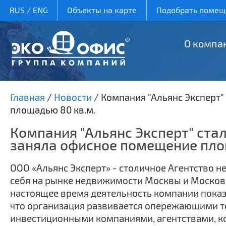
RUS
/
ENG
Объекты на карте
Подобрать помеще
О компа
Главная
/
Новости
/
Компания "Альянс Эксперт"
площадью 80 кв.м.
Компания "Альянс Эксперт" ста
заняла офисное помещение пло
ООО «Альянс Эксперт» - столичное Агентство 
себя на рынке недвижимости Москвы и Московск
настоящее время деятельность компании показ
что организация развивается опережающими те
инвестиционными компаниями, агентствами, ко