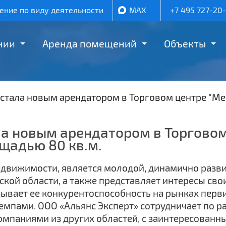
ние по виду деятельности
MAX
+7 495 727-20
нии
Аренда помещений
Объекты
 стала новым арендатором в Торговом центре "М
ла новым арендатором в Торговом
щадью 80 кв.м.
недвижимости, является молодой, динамично раз
ой области, а также представляет интересы свои
ывает ее конкурентоспособность на рынках перв
мпами. ООО «Альянс Эксперт» сотрудничает по р
мпаниями из других областей, с заинтересованны