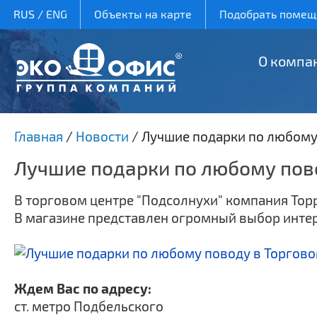
RUS
/
ENG
Объекты на карте
Подобрать помеще
О компа
Главная
/
Новости
/
Лучшие подарки по любому 
Лучшие подарки по любому пово
В торговом центре "Подсолнухи" компания Торр
В магазине представлен огромный выбор инте
Ждем Вас по адресу:
ст. метро Подбельского