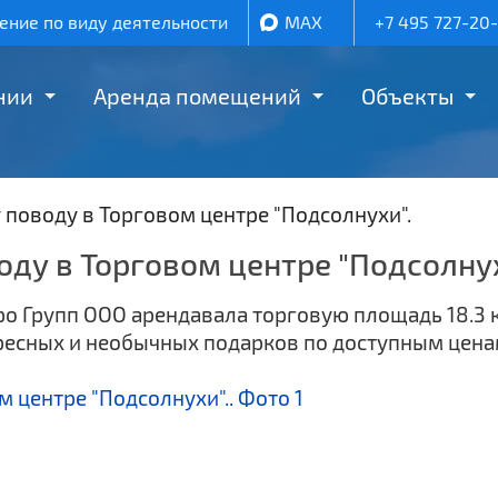
ние по виду деятельности
MAX
+7 495 727-20
нии
Аренда помещений
Объекты
поводу в Торговом центре "Подсолнухи".
ду в Торговом центре "Подсолнух
о Групп ООО арендавала торговую площадь 18.3 к
ресных и необычных подарков по доступным цена