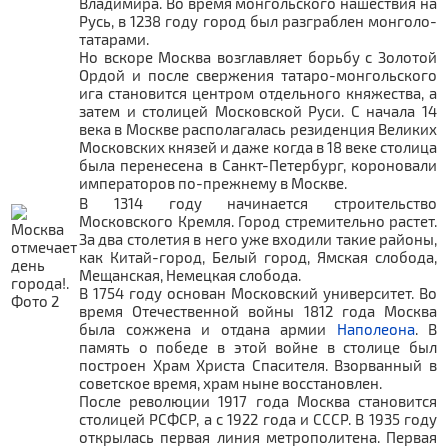
Владимира. Во время монгольского нашествия на
Русь, в 1238 году город был разграблен монголо-
татарами.
Но вскоре Москва возглавляет борьбу с Золотой
Ордой и после свержения татаро-монгольского
ига становится центром отдельного княжества, а
затем и столицей Московской Руси. С начала 14
века в Москве располагалась резиденция Великих
Московских князей и даже когда в 18 веке столица
была перенесена в Санкт-Петербург, короновали
императоров по-прежнему в Москве.
В 1314 году начинается строительство
Московского Кремля. Город стремительно растет.
За два столетия в него уже входили такие районы,
как Китай-город, Белый город, Ямская слобода,
Мещанская, Немецкая слобода.
В 1754 году основан Московский университет. Во
время Отечественной войны 1812 года Москва
была сожжена и отдана армии
Наполеона
. В
память о победе в этой войне в столице был
построен Храм Христа Спасителя. Взорванный в
советское время, храм ныне восстановлен.
После революции 1917 года Москва становится
столицей РСФСР, а с 1922 года и СССР. В 1935 году
открылась первая линия метрополитена. Первая