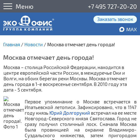
Меню
+7 495 727-20-20
Заказать звонок
MAX
Главная
/
Новости
/
Москва отмечает день города!
Москва отмечает день города!
Москва – столица Российской Федерации, находится в
центре европейской части России, в междуречье Оки и
Волги, на обоих берегах реки Москвы. Москва отмечает
день города в 1-е воскресенье сентября. В 2010 году эта
дата - 5 сентября.
Первое упоминание о Москве встречается в
Ипатьевской летописи. Зафиксировано, что в 1147
году князь
Юрий Долгорукий
встречал на ее месте
Новгород-Северского князя Святослава. Город не
сразу получил столичный лоск. Сначала Москва
была провинцией на окраине Владимиро-
Суздальского княжества, затем пригородом