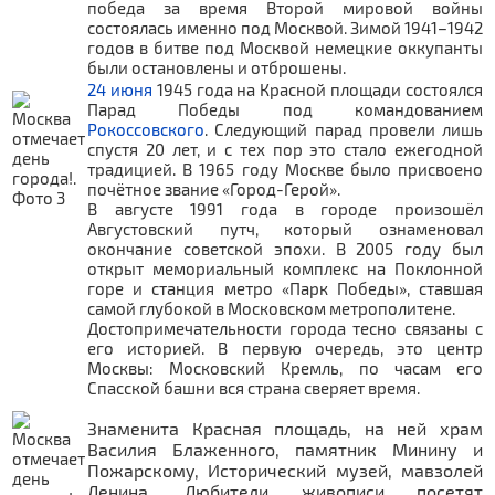
победа за время Второй мировой войны
состоялась именно под Москвой. Зимой 1941–1942
годов в битве под Москвой немецкие оккупанты
были остановлены и отброшены.
24 июня
1945 года на Красной площади состоялся
Парад Победы под командованием
Рокоссовского
. Следующий парад провели лишь
спустя 20 лет, и с тех пор это стало ежегодной
традицией. В 1965 году Москве было присвоено
почётное звание «Город-Герой».
В августе 1991 года в городе произошёл
Августовский путч, который ознаменовал
окончание советской эпохи. В 2005 году был
открыт мемориальный комплекс на Поклонной
горе и станция метро «Парк Победы», ставшая
самой глубокой в Московском метрополитене.
Достопримечательности города тесно связаны с
его историей. В первую очередь, это центр
Москвы: Московский Кремль, по часам его
Спасской башни вся страна сверяет время.
Знаменита Красная площадь, на ней храм
Василия Блаженного, памятник Минину и
Пожарскому, Исторический музей, мавзолей
Ленина. Любители живописи посетят