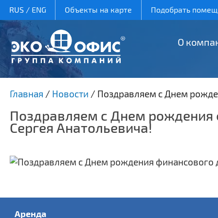
RUS
/
ENG
Объекты на карте
Подобрать помеще
О компа
Главная
/
Новости
/
Поздравляем с Днем рожде
Поздравляем с Днем рождения 
Сергея Анатольевича!
Аренда