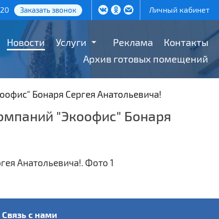
-20
Личный кабинет
Заказать звонок
Новости
Услуги
Реклама
Контакты
Архив готовых помещений
оофис" Бонаря Сергея Анатольевича!
омпаний "Экоофис" Бонаря
Связь с нами