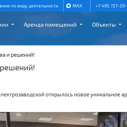
ние по виду деятельности
MAX
+7 495 727-20
нии
Аренда помещений
Объекты
ва и решений!
 решений!
 Электрозаводской открылось новое уникальное а