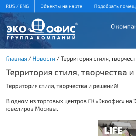
RUS
/
ENG
Объекты на карте
Подобрать помеще
О компа
Главная
/
Новости
/
Территория стиля, творчест
Территория стиля, творчества и
Территория стиля, творчества и решений!
В одном из торговых центров ГК «Экоофис» на
ювелиров Москвы.