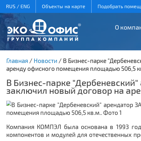
RUS
/
ENG
Объекты на карте
Подобрать помеще
О компа
Главная
/
Новости
/
В Бизнес-парке "Дербенев
аренду офисного помещения площадью 506,5 к
В Бизнес-парке "Дербеневский
заключил новый договор на аре
Компания КОМПЭЛ была основана в 1993 году
компонентов и модулей для отечественных пр