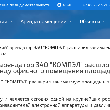
ние по виду деятельности
MAX
+7 495 727-20
нии
Аренда помещений
Объекты
ский" арендатор ЗАО "КОМПЭЛ" расширил занимае
в.м.
" арендатор ЗАО "КОМПЭЛ" расши
нду офисного помещения площадь
 и является сегодня одной из крупнейших ро
оизводителей электронной аппаратуры и разли