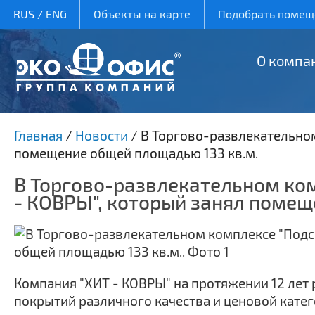
RUS
/
ENG
Объекты на карте
Подобрать помеще
О компа
Главная
/
Новости
/
В Торгово-развлекательном
помещение общей площадью 133 кв.м.
В Торгово-развлекательном ком
- КОВРЫ", который занял помещ
Компания "ХИТ - КОВРЫ" на протяжении 12 лет 
покрытий различного качества и ценовой катего