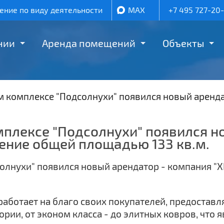
ние по виду деятельности
MAX
+7 495 727-20
нии
Аренда помещений
Объекты
 комплексе "Подсолнухи" появился новый арендат
плексе "Подсолнухи" появился н
ение общей площадью 133 кв.м.
работает на благо своих покупателей, предостав
рии, от эконом класса - до элитных ковров, что 