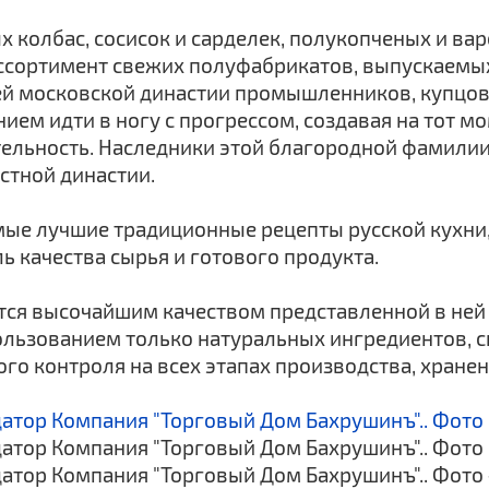
 колбас, сосисок и сарделек, полукопченых и ва
ассортимент свежих полуфабрикатов, выпускаемы
ей московской династии промышленников, купцов
ем идти в ногу с прогрессом, создавая на тот м
ельность. Наследники этой благородной фамили
стной династии.
амые лучшие традиционные рецепты русской кухн
 качества сырья и готового продукта.
ся высочайшим качеством представленной в ней 
пользованием только натуральных ингредиентов, 
го контроля на всех этапах производства, хранен