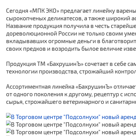
Сегодня «МПК ЭКО» предлагает линейку вареных
сырокопченых деликатесов, а также широкий 
Название продукция получила в честь старейш
дореволюционной России не только своим умени
вкладывавших огромные деньги в благотворит
своих предков и возродить былое величие изве
Продукция ТМ «БахрушинЪ» сочетает в себе с
технологии производства, строжайший контроль
Ассортиментная линейка «БахрушинЪ» отличает
от одного поколения к другому, рецептур с ис
сырья, строжайшего ветеринарного и санитарно