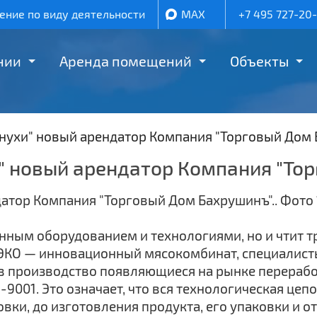
ние по виду деятельности
MAX
+7 495 727-20
нии
Аренда помещений
Объекты
нухи" новый арендатор Компания "Торговый Дом 
" новый арендатор Компания "То
нным оборудованием и технологиями, но и чтит т
 ЭКО — инновационный мясокомбинат, специалис
в производство появляющиеся на рынке переработ
9001. Это означает, что вся технологическая цеп
овки, до изготовления продукта, его упаковки и от