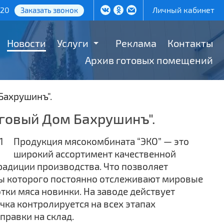
-20
Личный кабинет
Заказать звонок
Новости
Услуги
Реклама
Контакты
Архив готовых помещений
Бахрушинъ".
рговый Дом Бахрушинъ".
Продукция мясокомбината “ЭКО” — это
широкий ассортимент качественной
радиции производства. Что позволяет
ты которого постоянно отслеживают мировые
ки мяса новинки. На заводе действует
очка контролируется на всех этапах
правки на склад.