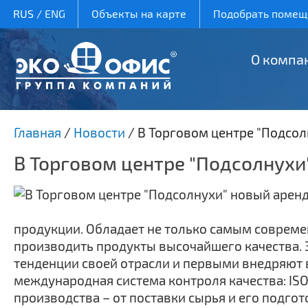
RUS
/
ENG
Объекты на карте
Подобрать помеще
О компа
Главная
/
Новости
/
В Торговом центре "Подсол
В Торговом центре "Подсолнухи
продукции. Обладает не только самым совреме
производить продукты высочайшего качества.
тенденции своей отрасли и первыми внедряют 
международная система контроля качества: ISO-
производства – от поставки сырья и его подгот