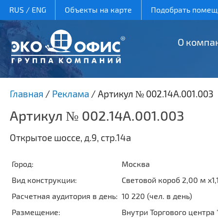
RUS
/
ENG
Объекты на карте
Подобрать помеще
О компа
Главная
/
Реклама
/
Артикул № 002.14А.001.003
Артикул № 002.14А.001.003
Открытое шоссе, д.9, стр.14а
Город:
Москва
Вид конструкции:
Световой короб 2,00 м x1,
Расчетная аудитория в день:
10 220 (чел. в день)
Размещение:
Внутри Торгового центра