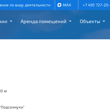
ние по виду деятельности
MAX
+7 495 727-20
нии
Аренда помещений
Объекты
10 м
 "Подсолнухи"