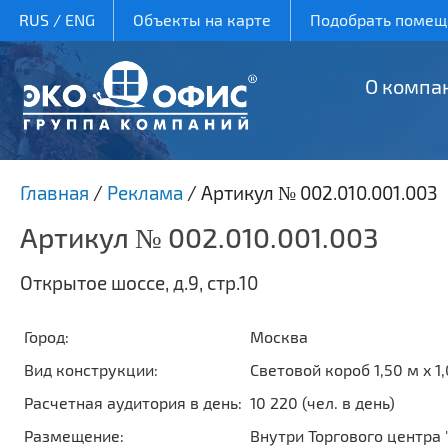
RUS
/
ENG
Объекты на карте
Подобрать помеще
О компа
Главная
/
Реклама
/
Артикул № 002.010.001.003
Артикул № 002.010.001.003
Открытое шоссе, д.9, стр.10
Город:
Москва
Вид конструкции:
Световой короб 1,50 м x 1
Расчетная аудитория в день:
10 220 (чел. в день)
Размещение:
Внутри Торгового центра