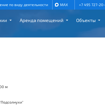
ние по виду деятельности
MAX
+7 495 727-20
нии
Аренда помещений
Объекты
,00 м
 "Подсолнухи"